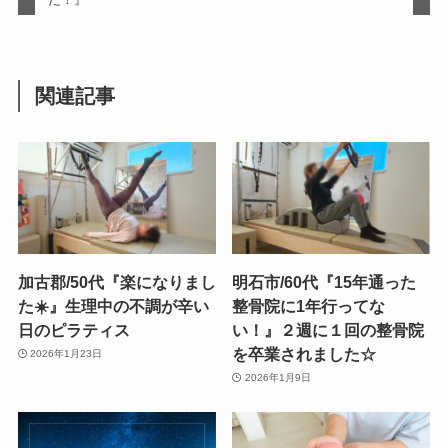
関連記事
加古郡/50代『楽になりまし
明石市/60代『15年通った
た☀️』生理中の不調が辛い
整骨院に1年行ってな
日のピラティス
い！』２週に１回の整骨院
を卒業されました☆
2026年1月23日
2026年1月9日