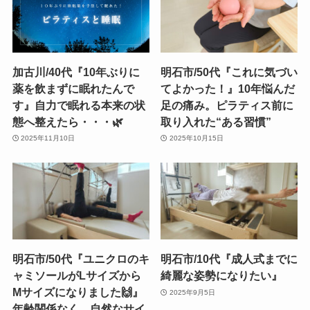
加古川/40代『10年ぶりに
明石市/50代『これに気づい
薬を飲まずに眠れたんで
てよかった！』10年悩んだ
す』自力で眠れる本来の状
足の痛み。ピラティス前に
態へ整えたら・・・🌿
取り入れた“ある習慣”
2025年11月10日
2025年10月15日
明石市/50代『ユニクロのキ
明石市/10代『成人式までに
ャミソールがLサイズから
綺麗な姿勢になりたい』
Mサイズになりました🙌』
2025年9月5日
年齢関係なく、自然なサイ