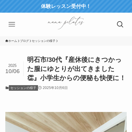
体験レッスン受付中！
ホーム
ブログ
セッションの様子
明石市/30代『産休後にきつかっ
2025
た服にゆとりが出てきました
10/06
👏』小学生からの便秘も快便に！
2025年10月6日
セッションの様子