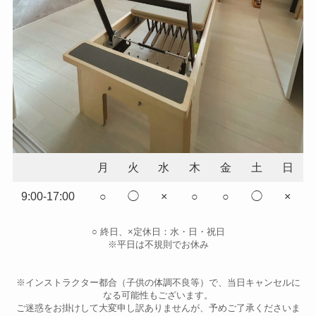
月
火
水
木
金
土
日
9:00-17:00
○
◯
×
○
○
◯
×
○ 終日、×定休日：水・日・祝日
※平日は不規則でお休み
※インストラクター都合（子供の体調不良等）で、当日キャンセルに
なる可能性もございます。
ご迷惑をお掛けして大変申し訳ありませんが、予めご了承くださいま