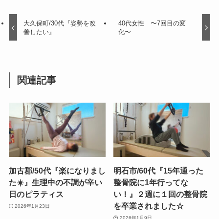
大久保町/30代『姿勢を改
40代女性 〜7回目の変
善したい』
化〜
関連記事
加古郡/50代『楽になりまし
明石市/60代『15年通った
た☀️』生理中の不調が辛い
整骨院に1年行ってな
日のピラティス
い！』２週に１回の整骨院
を卒業されました☆
2026年1月23日
2026年1月9日