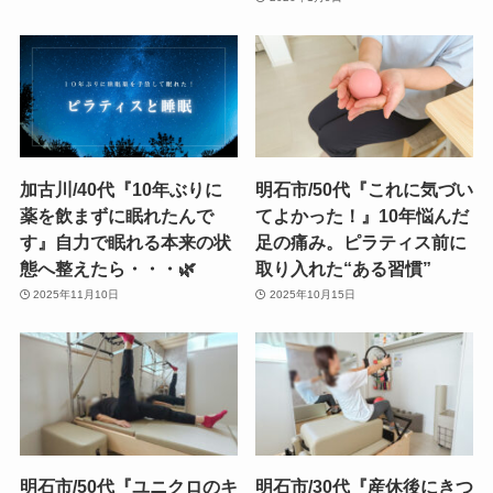
加古川/40代『10年ぶりに
明石市/50代『これに気づい
薬を飲まずに眠れたんで
てよかった！』10年悩んだ
す』自力で眠れる本来の状
足の痛み。ピラティス前に
態へ整えたら・・・🌿
取り入れた“ある習慣”
2025年11月10日
2025年10月15日
明石市/50代『ユニクロのキ
明石市/30代『産休後にきつ